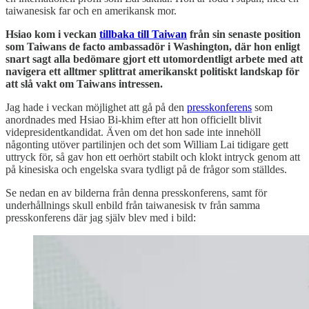
taiwanesisk far och en amerikansk mor.
Hsiao kom i veckan
tillbaka till Taiwan
från sin senaste position
som Taiwans de facto ambassadör i Washington, där hon enligt
snart sagt alla bedömare gjort ett utomordentligt arbete med att
navigera ett alltmer splittrat amerikanskt politiskt landskap för
att slå vakt om Taiwans intressen.
Jag hade i veckan möjlighet att gå på den
presskonferens
som
anordnades med Hsiao Bi-khim efter att hon officiellt blivit
videpresidentkandidat. Även om det hon sade inte innehöll
någonting utöver partilinjen och det som William Lai tidigare gett
uttryck för, så gav hon ett oerhört stabilt och klokt intryck genom att
på kinesiska och engelska svara tydligt på de frågor som ställdes.
Se nedan en av bilderna från denna presskonferens, samt för
underhållnings skull enbild från taiwanesisk tv från samma
presskonferens där jag själv blev med i bild: