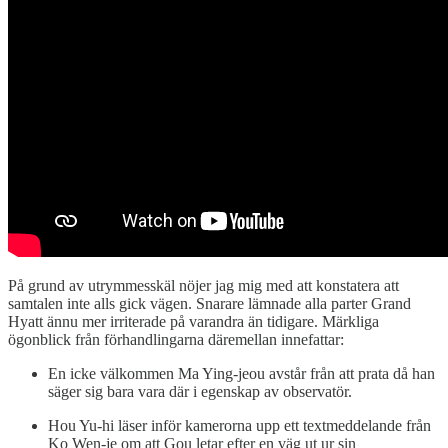
På grund av utrymmesskäl nöjer jag mig med att konstatera att
samtalen inte alls gick vägen. Snarare lämnade alla parter Grand
Hyatt ännu mer irriterade på varandra än tidigare. Märkliga
ögonblick från förhandlingarna däremellan innefattar:
En icke välkommen Ma Ying-jeou avstår från att prata då han
säger sig bara vara där i egenskap av observatör.
Hou Yu-hi läser inför kamerorna upp ett textmeddelande från
Ko Wen-je om att Gou letar efter en väg ut ur sin