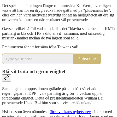
Det spelade heller ingen längre roll huruvida Ko Wen-je verkligen
visste att han för en dryg vecka hade gått med på “plus/minus tre”,
eller om han varit medvetet tvetydig för att ha möjligheten att dra sig
ur överenskommelsen när resultatet väl presenterades.
Oavsett vilket så föll vad som kallas det “blåvita samarbetet” - KMT:
partifärg är blå och TPP:s dito är vit - samman, med ömsesidig
misstänksamhet mellan de två lägren som följd.
Prenumerera för att fortsätta följa Taiwans val!
Subscribe
Blå-vit träta och grön enighet
Samtidigt som oppositionen grälade på som bäst så visade
regeringspartiet DPP - vars partifärg är grön - i veckan upp en
föredömlig enighet. Detta då presidentkandidaten William Lai
presenterade Hsiao Bi-khim som sin vicepresidentkandidat.
Hsiao - som även nämndes i
förra veckans nyhetsbrev
- bidrar med
en internationell profil som Lai saknar. Hon är född i Japan, med en