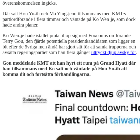
överenskommelsen ingicks.
Där satt Hou Yu-ih och Ma Ying-jeou tillsammans med KMT:s
partiordförande i flera timmar och väntade på Ko Wen-je, som dock
hade andra planer.
Ko Wen-je hade istället pratat ihop sig med Foxconns ordförande
Terry Gou, den fjärde potentiella presidentkandidaten som ligger en
bit efter de övriga men ändå har gjort sitt för att samla trupperna och
avsätta regeringspartiet som han flera gånger
uttryckt djup avsky för
.
Gou meddelade KMT att han hyrt ett rum på Grand Hyatt där
han tillsammans med Ko satt och väntade på Hou Yu-ih att
komma dit och fortsätta förhandlingarna.