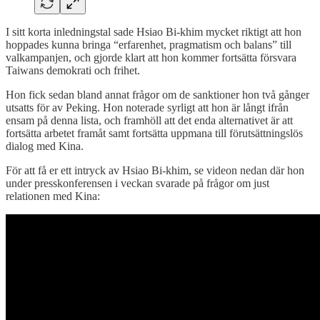
I sitt korta inledningstal sade Hsiao Bi-khim mycket riktigt att hon
hoppades kunna bringa “erfarenhet, pragmatism och balans” till
valkampanjen, och gjorde klart att hon kommer fortsätta försvara
Taiwans demokrati och frihet.
Hon fick sedan bland annat frågor om de sanktioner hon två gånger
utsatts för av Peking. Hon noterade syrligt att hon är långt ifrån
ensam på denna lista, och framhöll att det enda alternativet är att
fortsätta arbetet framåt samt fortsätta uppmana till förutsättningslös
dialog med Kina.
För att få er ett intryck av Hsiao Bi-khim, se videon nedan där hon
under presskonferensen i veckan svarade på frågor om just
relationen med Kina: