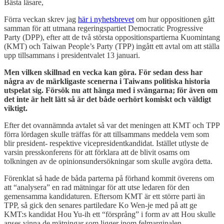
Bästa läsare,
Förra veckan skrev jag
här i nyhetsbrevet
om hur oppositionen gått
samman för att utmana regeringspartiet Democratic Progressive
Party (DPP), efter att de två största oppositionspartierna Kuomintang
(KMT) och Taiwan People’s Party (TPP) ingått ett avtal om att ställa
upp tillsammans i presidentvalet 13 januari.
Men vilken skillnad en vecka kan göra. För sedan dess har
några av de märkligaste scenerna i Taiwans politiska historia
utspelat sig. Försök nu att hänga med i svängarna; för även om
det inte är helt lätt så är det både oerhört komiskt och väldigt
viktigt.
Efter det ovannämnda avtalet så var det meningen att KMT och TPP
förra lördagen skulle träffas för att tillsammans meddela vem som
blir president- respektive vicepresidentkandidat. Istället utlyste de
varsin presskonferens för att förklara att de blivit osams om
tolkningen av de opinionsundersökningar som skulle avgöra detta.
Förenklat så hade de båda parterna på förhand kommit överens om
att “analysera” en rad mätningar för att utse ledaren för den
gemensamma kandidaturen. Eftersom KMT är ett större parti än
TPP, så gick den senares partiledare Ko Wen-je med på att ge
KMT:s kandidat Hou Yu-ih ett “försprång” i form av att Hou skulle
anses vinna de mätningar som ligger inom felmarginalen.