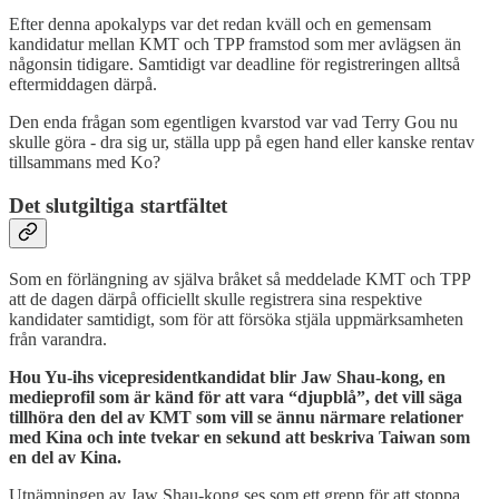
Efter denna apokalyps var det redan kväll och en gemensam
kandidatur mellan KMT och TPP framstod som mer avlägsen än
någonsin tidigare. Samtidigt var deadline för registreringen alltså
eftermiddagen därpå.
Den enda frågan som egentligen kvarstod var vad Terry Gou nu
skulle göra - dra sig ur, ställa upp på egen hand eller kanske rentav
tillsammans med Ko?
Det slutgiltiga startfältet
Som en förlängning av själva bråket så meddelade KMT och TPP
att de dagen därpå officiellt skulle registrera sina respektive
kandidater samtidigt, som för att försöka stjäla uppmärksamheten
från varandra.
Hou Yu-ihs vicepresidentkandidat blir Jaw Shau-kong, en
medieprofil som är känd för att vara “djupblå”, det vill säga
tillhöra den del av KMT som vill se ännu närmare relationer
med Kina och inte tvekar en sekund att beskriva Taiwan som
en del av Kina.
Utnämningen av Jaw Shau-kong ses som ett grepp för att stoppa