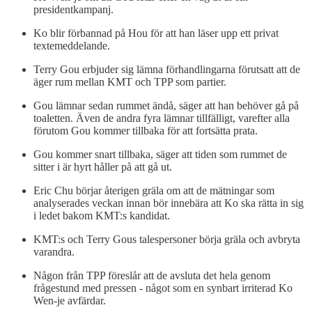
presidentkampanj.
Ko blir förbannad på Hou för att han läser upp ett privat
textemeddelande.
Terry Gou erbjuder sig lämna förhandlingarna förutsatt att de
äger rum mellan KMT och TPP som partier.
Gou lämnar sedan rummet ändå, säger att han behöver gå på
toaletten. Även de andra fyra lämnar tillfälligt, varefter alla
förutom Gou kommer tillbaka för att fortsätta prata.
Gou kommer snart tillbaka, säger att tiden som rummet de
sitter i är hyrt håller på att gå ut.
Eric Chu börjar återigen gräla om att de mätningar som
analyserades veckan innan bör innebära att Ko ska rätta in sig
i ledet bakom KMT:s kandidat.
KMT:s och Terry Gous talespersoner börja gräla och avbryta
varandra.
Någon från TPP föreslår att de avsluta det hela genom
frågestund med pressen - något som en synbart irriterad Ko
Wen-je avfärdar.