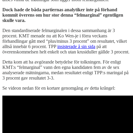
Dock hade de båda partiernas analytiker inte på förhand
kommit överens om hur stor denna “felmarginal” egentligen
skulle vara.
Den standardiserade felmarginalen i dessa sammanhang är 3
procent. KMT menade nu att Ko Wen-je i förra veckans
förhandlingar gått med “plus/minus 3 procent” om resultatet, vilket
alltså innebär 6 procent. TPP
insisterade å sin sida
på att
överenskommelsen helt enkelt och utan krusiduller gällde 3 procent.
Detta kom att ha avgörande betydelse för tolkningen. För enligt
KMT:s “felmarginal” vann den egna kandidaten fem av de sex
analyserade mätningarna, medan resultatet enligt TPP:s maringal på
3 procent gav resultatet 3-3.
Se videon nedan för en kortare genomgång av detta krångel: