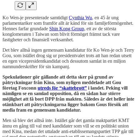
Ko Wen-je presenterade samtidigt
Cynthia Wu
, en 45 år ung
parlamentariker som framför allt är känd för sin familjeförmögenhet.
Hennes farfar grundade
Shin Kong Group
, ett av de största
konglomeraten i Taiwan som blivit förmöget främst tack vare
fastigheter och finansiell verksamhet.
Det blev alltså ingen gemensam kandidatur för Ko Wen-je och Terry
Gou, som istället drog sig ur presidentvalet trots att han redan utsett
en egen vicepresidentkandidat och dessutom samlat in en miljon
namnunderskrifter för sin kampanj.
Spekulationer gör gällande att detta sker på grund av
påtryckningar från Kina, som nyligen meddelade att Gou
företag Foxconn
utreds för “skattebrott”
i landet. Peking vill
nämligen se en samlad opposition, då en sådan har större
möjlighet att få bort DPP från makten. Således är det heller inte
otänkbart att påtryckningarna ligger bakom Gous försök att
medla fram en gemensam kandidatur.
Men så blev det alltså inte. Istället går det gamla maktpartiet KMT
ännu en gång till val med kandidater som vill se en politiskt union
med Kina, medan det uttalade anti-etablissemangspartiet TPP går till
val med den potentiella arvtagerskan till ett av landets största