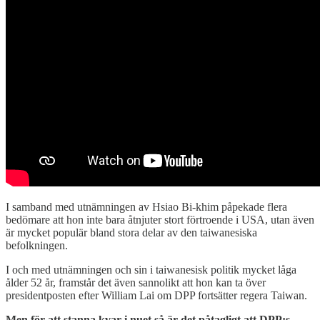
I samband med utnämningen av Hsiao Bi-khim påpekade flera
bedömare att hon inte bara åtnjuter stort förtroende i USA, utan även
är mycket populär bland stora delar av den taiwanesiska
befolkningen.
I och med utnämningen och sin i taiwanesisk politik mycket låga
ålder 52 år, framstår det även sannolikt att hon kan ta över
presidentposten efter William Lai om DPP fortsätter regera Taiwan.
Men för att stanna kvar i nuet så är det påtagligt att DPP:s