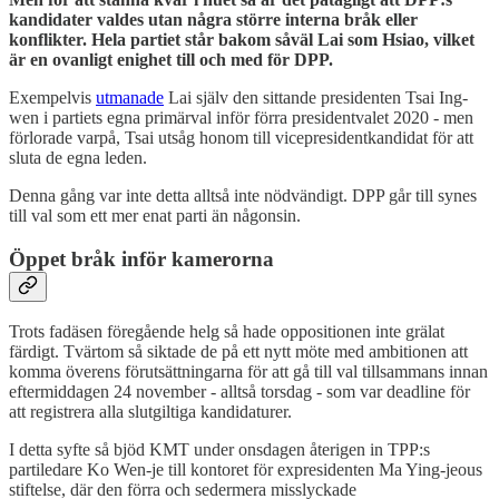
kandidater valdes utan några större interna bråk eller
konflikter. Hela partiet står bakom såväl Lai som Hsiao, vilket
är en ovanligt enighet till och med för DPP.
Exempelvis
utmanade
Lai själv den sittande presidenten Tsai Ing-
wen i partiets egna primärval inför förra presidentvalet 2020 - men
förlorade varpå, Tsai utsåg honom till vicepresidentkandidat för att
sluta de egna leden.
Denna gång var inte detta alltså inte nödvändigt. DPP går till synes
till val som ett mer enat parti än någonsin.
Öppet bråk inför kamerorna
Trots fadäsen föregående helg så hade oppositionen inte grälat
färdigt. Tvärtom så siktade de på ett nytt möte med ambitionen att
komma överens förutsättningarna för att gå till val tillsammans innan
eftermiddagen 24 november - alltså torsdag - som var deadline för
att registrera alla slutgiltiga kandidaturer.
I detta syfte så bjöd KMT under onsdagen återigen in TPP:s
partiledare Ko Wen-je till kontoret för expresidenten Ma Ying-jeous
stiftelse, där den förra och sedermera misslyckade