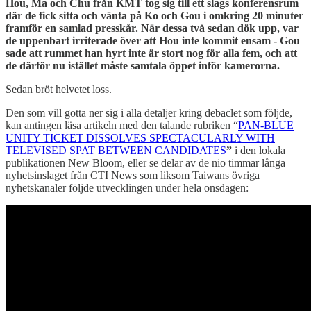
Hou, Ma och Chu från KMT tog sig till ett slags konferensrum
där de fick sitta och vänta på Ko och Gou i omkring 20 minuter
framför en samlad presskår. När dessa två sedan dök upp, var
de uppenbart irriterade över att Hou inte kommit ensam - Gou
sade att rummet han hyrt inte är stort nog för alla fem, och att
de därför nu istället måste samtala öppet inför kamerorna.
Sedan bröt helvetet loss.
Den som vill gotta ner sig i alla detaljer kring debaclet som följde,
kan antingen läsa artikeln med den talande rubriken “
PAN-BLUE
UNITY TICKET DISSOLVES SPECTACULARLY WITH
TELEVISED SPAT BETWEEN CANDIDATES
”
i den lokala
publikationen New Bloom, eller se delar av de nio timmar långa
nyhetsinslaget från CTI News som liksom Taiwans övriga
nyhetskanaler följde utvecklingen under hela onsdagen: