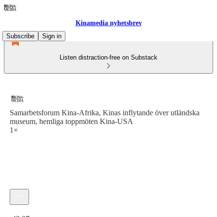
Kinamedia nyhetsbrev
Subscribe
Sign in
Listen distraction-free on Substack
Samarbetsforum Kina-Afrika, Kinas inflytande över utländska
museum, hemliga toppmöten Kina-USA
1×
Current time: 0:00 / Total time: -43:27