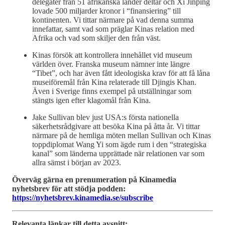
delegater från 51 afrikanska länder deltar och Xi Jinping
lovade 500 miljarder kronor i “finansiering” till
kontinenten. Vi tittar närmare på vad denna summa
innefattar, samt vad som präglar Kinas relation med
Afrika och vad som skiljer den från väst.
Kinas försök att kontrollera innehållet vid museum
världen över. Franska museum nämner inte längre
“Tibet”, och har även fått ideologiska krav för att få låna
museiföremål från Kina relaterade till Djingis Khan.
Även i Sverige finns exempel på utställningar som
stängts igen efter klagomål från Kina.
Jake Sullivan blev just USA:s första nationella
säkerhetsrådgivare att besöka Kina på åtta år. Vi tittar
närmare på de hemliga möten mellan Sullivan och Kinas
toppdiplomat Wang Yi som ägde rum i den “strategiska
kanal” som länderna upprättade när relationen var som
allra sämst i början av 2023.
Överväg gärna en prenumeration på Kinamedia
nyhetsbrev för att stödja podden:
https://nyhetsbrev.kinamedia.se/subscribe
Relevanta länkar till detta avsnitt: