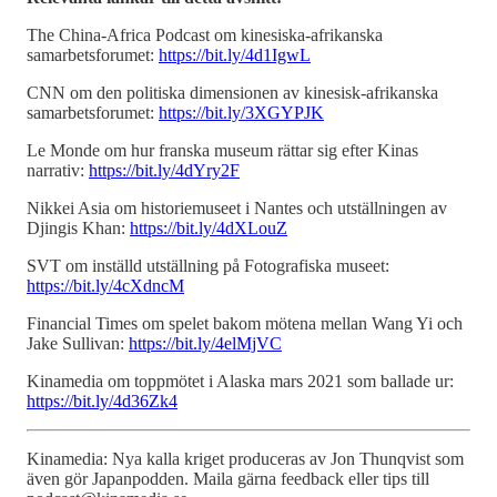
The China-Africa Podcast om kinesiska-afrikanska
samarbetsforumet:
https://bit.ly/4d1IgwL
CNN om den politiska dimensionen av kinesisk-afrikanska
samarbetsforumet:
https://bit.ly/3XGYPJK
Le Monde om hur franska museum rättar sig efter Kinas
narrativ:
https://bit.ly/4dYry2F
Nikkei Asia om historiemuseet i Nantes och utställningen av
Djingis Khan:
https://bit.ly/4dXLouZ
SVT om inställd utställning på Fotografiska museet:
https://bit.ly/4cXdncM
Financial Times om spelet bakom mötena mellan Wang Yi och
Jake Sullivan:
https://bit.ly/4elMjVC
Kinamedia om toppmötet i Alaska mars 2021 som ballade ur:
https://bit.ly/4d36Zk4
Kinamedia: Nya kalla kriget produceras av Jon Thunqvist som
även gör Japanpodden. Maila gärna feedback eller tips till