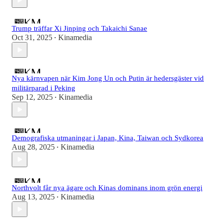
Trump träffar Xi Jinping och Takaichi Sanae
Oct 31, 2025
Kinamedia
•
Nya kärnvapen när Kim Jong Un och Putin är hedersgäster vid
militärparad i Peking
Sep 12, 2025
Kinamedia
•
Demografiska utmaningar i Japan, Kina, Taiwan och Sydkorea
Aug 28, 2025
Kinamedia
•
Northvolt får nya ägare och Kinas dominans inom grön energi
Aug 13, 2025
Kinamedia
•