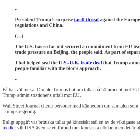
-
President Trump’s surprise
tariff threat
against the Europea
regulations and China.
(…)
The U.S. has so far not secured a commitment from EU leade
trade pressure on Beijing, the people said. As part of separ
That helped seal the
U.S.-U.K. trade deal
that Trump announ
people familiar with the bloc’s approach.
-
Få har väl missat Donald Trumps hot om tullar på 50 procent mot EU. 
Trump-administrationens utfall mot EU.
Wall Street Journal citerar personer med kännedom om samtalen som vitt
Trumps regering.
Enligt uppgift var brittiska tullar på kinesiskt stål en av de viktigas
medier
vill USA även se ett förbud mot kinesiska elbilar, men det är o