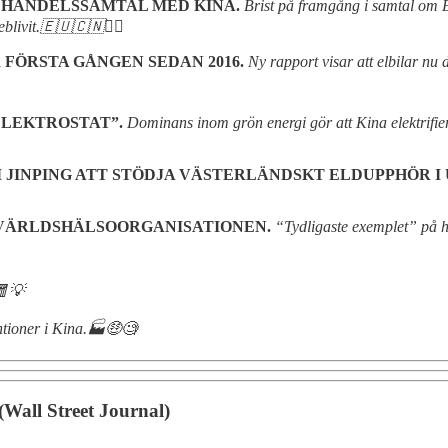
 HANDELSSAMTAL MED KINA.
Brist på framgång i samtal om E
blivit.🇪🇺🇨🇳🤷‍♂️
 FÖRSTA GÅNGEN SEDAN 2016.
Ny rapport visar att elbilar nu
ELEKTROSTAT”.
Dominans inom grön energi gör att Kina elektrifie
 JINPING ATT STÖDJA VÄSTERLÄNDSKT ELDUPPHÖR I
 VÄRLDSHÄLSOORGANISATIONEN.
“Tydligaste exemplet” på h
🧧💡
ntioner i Kina.🏭🤑🧐
(Wall Street Journal)