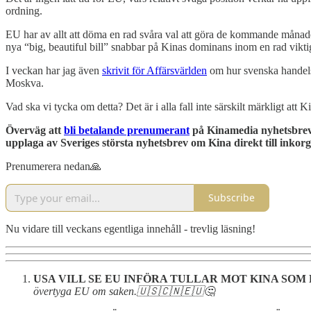
ordning.
EU har av allt att döma en rad svåra val att göra de kommande månade
nya “big, beautiful bill” snabbar på Kinas dominans inom en rad viktig
I veckan har jag även
skrivit för Affärsvärlden
om hur svenska handelsk
Moskva.
Vad ska vi tycka om detta? Det är i alla fall inte särskilt märkligt att
Överväg att
bli betalande prenumerant
på Kinamedia nyhetsbrev o
upplaga av Sveriges största nyhetsbrev om Kina direkt till inkor
Prenumerera nedan🙏
Subscribe
Nu vidare till veckans egentliga innehåll - trevlig läsning!
USA VILL SE EU INFÖRA TULLAR MOT KINA SOM
övertyga EU om saken.🇺🇸🇨🇳🇪🇺🤔