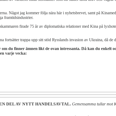
rna. Något jag kommer följa nära här i nyhetsbrevet, samt på Kinamedia
a framtidsindustrier.
ammaren firade 75 år av diplomatiska relationer med Kina på lyxhotell 
 Kina fortsätter trappa upp sitt stöd Rysslands invasion av Ukraina, då d
m du finner ämnen likt de ovan intressanta. Då kan du enkelt och
gen varje vecka:
 EN DEL AV NYTT HANDELSAVTAL.
Gemensamma tullar mot Kin