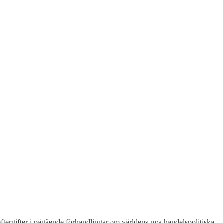
 eftergifter i pågående förhandlingar om världens nya handelspolitiska