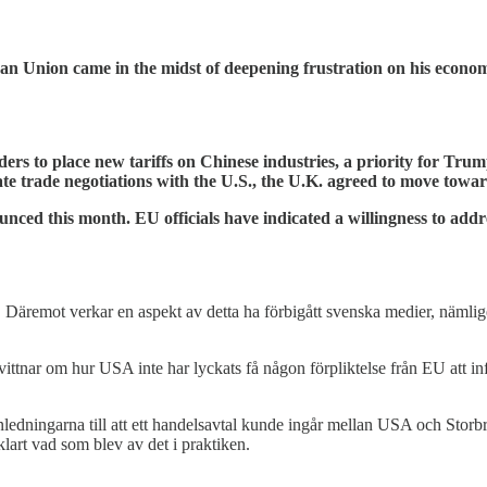
n Union came in the midst of deepening frustration on his economi
rs to place new tariffs on Chinese industries, a priority for Trum
ate trade negotiations with the U.S., the U.K. agreed to move toward
ced this month. EU officials have indicated a willingness to add
Däremot verkar en aspekt av detta ha förbigått svenska medier, nämlig
nar om hur USA inte har lyckats få någon förpliktelse från EU att införa
te anledningarna till att ett handelsavtal kunde ingår mellan USA och Sto
klart vad som blev av det i praktiken.