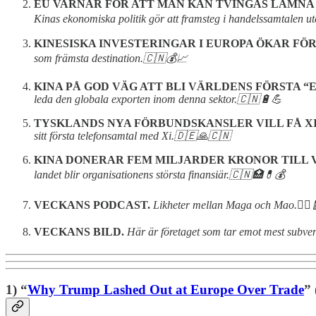
EU VARNAR FÖR ATT MAN KAN TVINGAS LÄMNA
Kinas ekonomiska politik gör att framsteg i handelssamtalen ute
KINESISKA INVESTERINGAR I EUROPA ÖKAR FÖR
som främsta destination.🇨🇳💰📈
KINA PÅ GOD VÄG ATT BLI VÄRLDENS FÖRSTA “
leda den globala exporten inom denna sektor.🇨🇳🔋💪
TYSKLANDS NYA FÖRBUNDSKANSLER VILL FÅ XI
sitt första telefonsamtal med Xi.🇩🇪🙏🇨🇳
KINA DONERAR FEM MILJARDER KRONOR TILL
landet blir organisationens största finansiär.🇨🇳🏥💊💰
VECKANS PODCAST.
Likheter mellan Maga och Mao.👱‍♂️
VECKANS BILD.
Här är företaget som tar emot mest subve
1) “
Why Trump Lashed Out at Europe Over Trade
” 