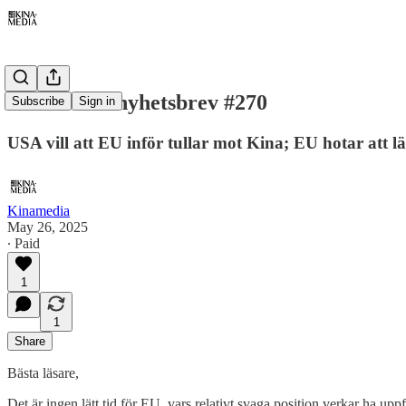
Kinamedia nyhetsbrev #270
Subscribe
Sign in
USA vill att EU inför tullar mot Kina; EU hotar att
Kinamedia
May 26, 2025
∙ Paid
1
1
Share
Bästa läsare,
Det är ingen lätt tid för EU, vars relativt svaga position verkar ha up