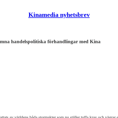
Kinamedia nyhetsbrev
 lämna handelspolitiska förhandlingar med Kina
pfattats av världens båda stormakter som nu ställer tuffa krav och vägrar