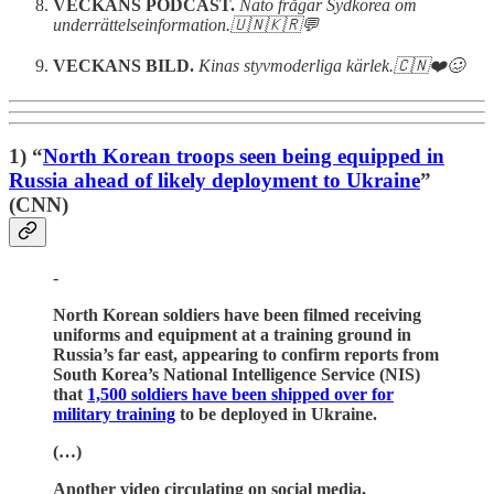
VECKANS PODCAST.
Nato frågar Sydkorea om
underrättelseinformation.🇺🇳🇰🇷💬
VECKANS BILD.
Kinas styvmoderliga kärlek.🇨🇳❤️🥴
1) “
North Korean troops seen being equipped in
Russia ahead of likely deployment to Ukraine
”
(CNN)
-
North Korean soldiers have been filmed receiving
uniforms and equipment at a training ground in
Russia’s far east, appearing to confirm reports from
South Korea’s National Intelligence Service (NIS)
that
1,500 soldiers have been shipped over for
military training
to be deployed in Ukraine.
(…)
Another video circulating on social media,