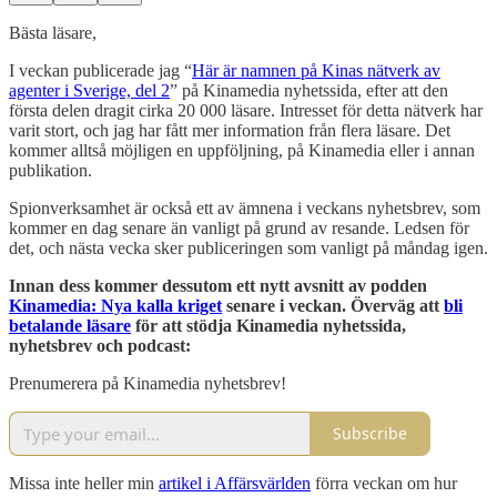
Bästa läsare,
I veckan publicerade jag “
Här är namnen på Kinas nätverk av
agenter i Sverige, del 2
” på Kinamedia nyhetssida, efter att den
första delen dragit cirka 20 000 läsare. Intresset för detta nätverk har
varit stort, och jag har fått mer information från flera läsare. Det
kommer alltså möjligen en uppföljning, på Kinamedia eller i annan
publikation.
Spionverksamhet är också ett av ämnena i veckans nyhetsbrev, som
kommer en dag senare än vanligt på grund av resande. Ledsen för
det, och nästa vecka sker publiceringen som vanligt på måndag igen.
Innan dess kommer dessutom ett nytt avsnitt av podden
Kinamedia: Nya kalla kriget
senare i veckan. Överväg att
bli
betalande läsare
för att stödja Kinamedia nyhetssida,
nyhetsbrev och podcast:
Prenumerera på Kinamedia nyhetsbrev!
Subscribe
Missa inte heller min
artikel i Affärsvärlden
förra veckan om hur