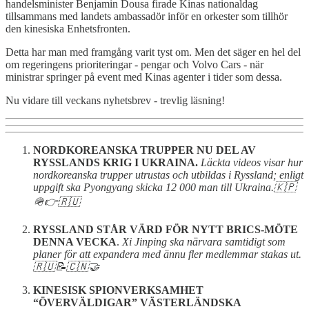
handelsminister Benjamin Dousa firade Kinas nationaldag
tillsammans med landets ambassadör inför en orkester som tillhör
den kinesiska Enhetsfronten.
Detta har man med framgång varit tyst om. Men det säger en hel del
om regeringens prioriteringar - pengar och Volvo Cars - när
ministrar springer på event med Kinas agenter i tider som dessa.
Nu vidare till veckans nyhetsbrev - trevlig läsning!
NORDKOREANSKA TRUPPER NU DEL AV
RYSSLANDS KRIG I UKRAINA.
Läckta videos visar hur
nordkoreanska trupper utrustas och utbildas i Ryssland; enligt
uppgift ska Pyongyang skicka 12 000 man till Ukraina.🇰🇵
🪖👉🇷🇺
RYSSLAND STÅR VÄRD FÖR NYTT BRICS-MÖTE
DENNA VECKA
.
Xi Jinping ska närvara samtidigt som
planer för att expandera med ännu fler medlemmar stakas ut.
🇷🇺📝🇨🇳🤝
KINESISK SPIONVERKSAMHET
“ÖVERVÄLDIGAR” VÄSTERLÄNDSKA