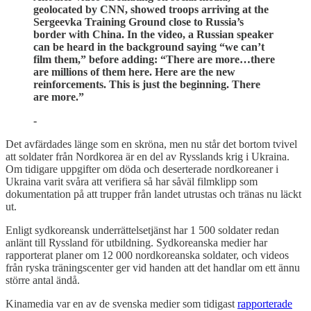
geolocated by CNN, showed troops arriving at the
Sergeevka Training Ground close to Russia’s
border with China. In the video, a Russian speaker
can be heard in the background saying “we can’t
film them,” before adding: “There are more…there
are millions of them here. Here are the new
reinforcements. This is just the beginning. There
are more.”
-
Det avfärdades länge som en skröna, men nu står det bortom tvivel
att soldater från Nordkorea är en del av Rysslands krig i Ukraina.
Om tidigare uppgifter om döda och deserterade nordkoreaner i
Ukraina varit svåra att verifiera så har såväl filmklipp som
dokumentation på att trupper från landet utrustas och tränas nu läckt
ut.
Enligt sydkoreansk underrättelsetjänst har 1 500 soldater redan
anlänt till Ryssland för utbildning. Sydkoreanska medier har
rapporterat planer om 12 000 nordkoreanska soldater, och videos
från ryska träningscenter ger vid handen att det handlar om ett ännu
större antal ändå.
Kinamedia var en av de svenska medier som tidigast
rapporterade