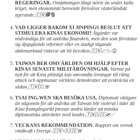
REGERINGAR.
Omfattningen långt större än under kalla
kriget, men ekonomiskt beroende försvårar västerländskt
agerande.🇨🇳🕵🔢
VAD LIGGER BAKOM XI JINPINGS BESLUT ATT
STIMULERA KINAS EKONOMI?
Åtgärder var
nödvändiga för att undvika finanskris, men den som förväntar
sig djupgående reformer eller en stadigt stigande
aktiemarknad riskerar att bli besviken.🇨🇳📈📉🤔
TAIWAN BER OMVÄRLDEN OM HJÄLP EFTER
KINAS SENASTE MILITÄRÖVNINGAR.
Varnar på
nytt för att Kina plötsligt kan omvandla övningar till riktig
attack och uppmanar världens demokratier att avskräcka en
sådan.🇹🇼🙋‍♂️🚨
TSAI ING-WEN SKA BESÖKA USA.
Diplomati viktigare
än någonsin för att undvika att Taiwan blir isolerat i tider då
Kina framgångsrikt pressar andra länder att minska
diplomatiska aktiviteter med landet.🇹🇼🇺🇸🛫✅
VECKANS REKOMMENDATION.
Rapport om svensk
vindkraft i Sverige.🇨🇳💨🇸🇪🚨