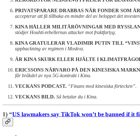
PRIVATSPARARE DRABBAS NÄR FONDER SOM ÄR
accepterar att få tillbaka en mindre del av beloppet det investe
KINA HÅLLER MILITÄRÖVNINGAR MED RYSSLAND
stödjer Houhti-rebellernas attacker mot fraktfartyg.
KINA GRATULERAR VLADIMIR PUTIN TILL “VINS
uppbackning av regimen i Moskva.
ÄR KINA SKURK ELLER HJÄLTE I KLIMATFRÅGO
ERICSSONS NÄRVARO PÅ DEN KINESISKA MARK
får bråkdel av nya 5G-kontrakt i Kina.
VECKANS PODCAST.
“Finans med kinesiska förtecken”.
VECKANS BILD.
Så betalar du i Kina.
1) “
US lawmakers say TikTok won’t be banned if it fi
-