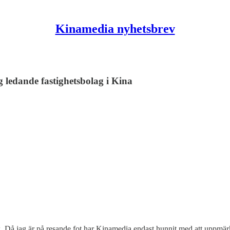
Kinamedia nyhetsbrev
ledande fastighetsbolag i Kina
ok. Då jag är på resande fot har Kinamedia endast hunnit med att up