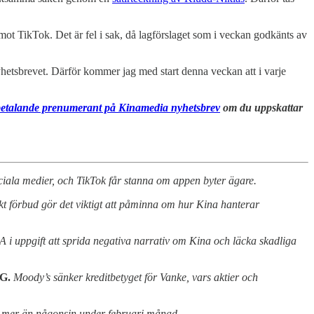
mot TikTok. Det är fel i sak, då lagförslaget som i veckan godkänts av
nyhetsbrevet. Därför kommer jag med start denna veckan att i varje
betalande prenumerant på Kinamedia nyhetsbrev
om du uppskattar
ciala medier, och TikTok får stanna om appen byter ägare.
t förbud gör det viktigt att påminna om hur Kina hanterar
 i uppgift att sprida negativa narrativ om Kina och läcka skadliga
G.
Moody’s sänker kreditbetyget för Vanke, vars aktier och
a mer än någonsin under februari månad.