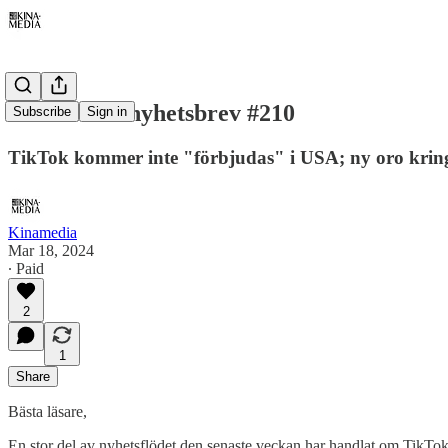
Kinamedia nyhetsbrev #210
Subscribe
Sign in
TikTok kommer inte "förbjudas" i USA; ny oro kring 
Kinamedia
Mar 18, 2024
∙ Paid
2
1
Share
Bästa läsare,
En stor del av nyhetsflödet den senaste veckan har handlat om TikT