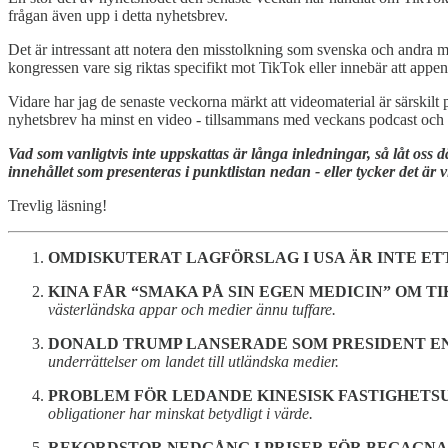
frågan även upp i detta nyhetsbrev.
Det är intressant att notera den misstolkning som svenska och andra me
kongressen vare sig riktas specifikt mot TikTok eller innebär att appen
Vidare har jag de senaste veckorna märkt att videomaterial är särskilt
nyhetsbrev ha minst en video - tillsammans med veckans podcast och b
Vad som vanligtvis inte uppskattas är långa inledningar, så låt oss d
innehållet som presenteras i punktlistan nedan - eller tycker det är 
Trevlig läsning!
OMDISKUTERAT LAGFÖRSLAG I USA ÄR INTE ET
KINA FÅR “SMAKA PÅ SIN EGEN MEDICIN” OM TI
västerländska appar och medier ännu tuffare.
DONALD TRUMP LANSERADE SOM PRESIDENT EN 
underrättelser om landet till utländska medier.
PROBLEM FÖR LEDANDE KINESISK FASTIGHETS
obligationer har minskat betydligt i värde.
REKORDSTOR NEDGÅNG I PRISER FÖR BEGAGNAD