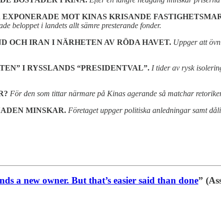
 EXPONERADE MOT KINAS KRISANDE FASTIGHETSMAR
rade beloppet i landets allt sämre presterande fonder.
 OCH IRAN I NÄRHETEN AV RÖDA HAVET.
Uppger att övni
TEN” I RYSSLANDS “PRESIDENTVAL”.
I tider av rysk isoler
R?
För den som tittar närmare på Kinas agerande så matchar retorike
NADEN MINSKAR.
Företaget uppger politiska anledningar samt dål
nds a new owner. But that’s easier said than done
” (As