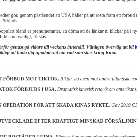
dier gör, genom påståendet att USA håller på att rösta fram ett förbud 
 förbjuds.
 populärt bland er prenumeranter, att döma att de länkar ni klickar på i 
ild som vanligt, förstås.
ärför genast gå vidare till veckans innehåll. Vänligen överväg att bli
viktigt att hålla dig uppdaterad om vad som sker kring Kina.
T FÖRBUD MOT TIKTOK.
Riktar sig även mot andra utländska so
KTOK FÖRBJUDS I USA.
Dramatisk kinesisk retorik om amerikansk
OPERATION FÖR ATT SKADA KINAS RYKTE.
Gav 2019 CIA
UTVECKLARE EFTER KRAFTIGT MINSKAD FÖRSÄLJNIN
E BOSTÄDER I KINA.
Efter en längre nedgång minskar prisern